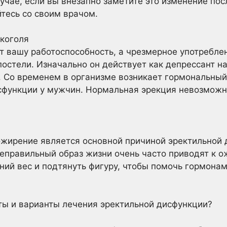
лучае, если вы внезапно заметите это изменение по
йтесь со своим врачом.
лкоголя
т вашу работоспособность, а чрезмерное употребл
постели. Изначально он действует как депрессант н
. Со временем в организме возникает гормональный
исфункции у мужчин. Нормальная эрекция невозмож
ожирение является основной причиной эректильной 
еправильный образ жизни очень часто приводят к о
ний вес и подтянуть фигуру, чтобы помочь гормона
ты и варианты лечения эректильной дисфункции?