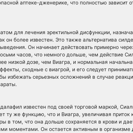
опасной аптеке-дженерике, что полностью зависит о
атом для лечения эректильной дисфункции, назнач
ак он более известен. Это также альтернатива силд
ыведения. Он начинает действовать примерно через
восьми часов, что немного дольше, чем действие Си
лее низкой дозе, чем Виагра, и нормальная начальн
ффекты, сходные с виагрой, и его следует принимат
обы избежать серьезных осложнений в случае реакци
параты.
далафил известен под своей торговой маркой, Сиал
т ту же функцию, что и Виагра, увеличивая приток 
ры в том, что она дольше сохраняется в крови и да
ми моментами. Он остается активным в организме д