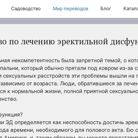
Садоводство
Мир переводов
Блог
Катал
во по лечению эректильной дисфу
ьная некомпетентность была запретной темой, о кот
спальни, который обычно прятали под ковром из-за 
 сексуальных расстройств эти проблемы вышли на 
зависимо от возраста. Люди, обратившиеся за лече
ся к нормальной жизни, полной приятной сексуально
енство.
функция?
и ЭД определяется как неспособность достичь эрек
ода времени, необходимого для полового акта. Ею 
в Америке, и, таким образом, вы можете представ