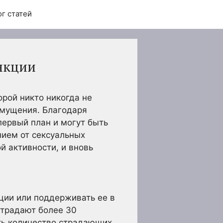
ог статей
нкции
орой никто никогда не
смущения. Благодаря
первый план и могут быть
нием от сексуальных
й активности, и вновь
ции или поддерживать ее в
страдают более 30
ить количество страдающих