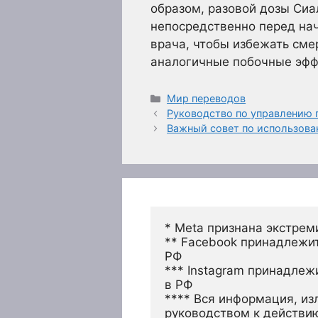
образом, разовой дозы Сиа
непосредственно перед нач
врача, чтобы избежать сме
аналогичные побочные эфф
Рубрики
Мир переводов
Руководство по управлению
Важный совет по использова
* Meta признана экстрем
** Facebook принадлежит
РФ
*** Instagram принадлеж
в РФ 
**** Вся информация, из
руководством к действи