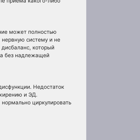
сле приема какого-либо
ение может полностью
а нервную систему и не
 дисбаланс, который
на без надлежащей
дисфункции. Недостаток
жирению и ЭД.
м нормально циркулировать