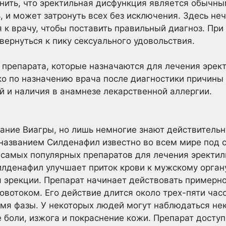
ить, что эректильная дисфункция является обычны
 и может затронуть всех без исключения. Здесь неч
я к врачу, чтобы поставить правильный диагноз. Пр
вернуться к пику сексуального удовольствия.
 препарата, которые назначаются для лечения эрек
ко по назначению врача после диагностики причины
 и наличия в анамнезе лекарственной аллергии.
ние Виагры, но лишь немногие знают действительну
названием Силденафил известно во всем мире под 
з самых популярных препаратов для лечения эректи
денафил улучшает приток крови к мужскому органу
эрекции. Препарат начинает действовать примерно
овотоком. Его действие длится около трех-пяти час
емя фазы. У некоторых людей могут наблюдаться н
 боли, изжога и покраснение кожи. Препарат доступен