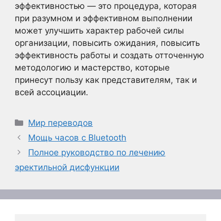
эффективностью — это процедура, которая
при разумном и эффективном выполнении
может улучшить характер рабочей силы
организации, повысить ожидания, повысить
эффективность работы и создать отточенную
методологию и мастерство, которые
принесут пользу как представителям, так и
всей ассоциации.
Рубрики
Мир переводов
Мощь часов с Bluetooth
Полное руководство по лечению
эректильной дисфункции