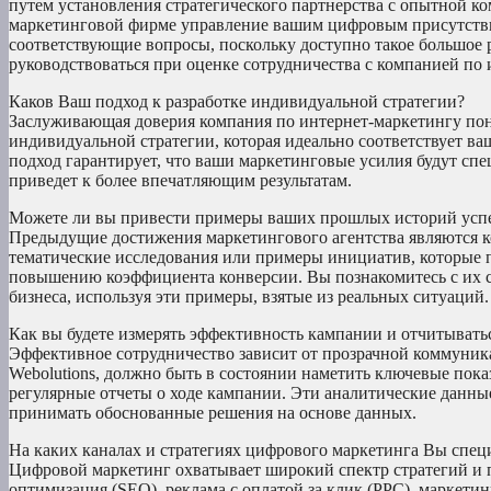
путем установления стратегического партнерства с опытной к
маркетинговой фирме управление вашим цифровым присутстви
соответствующие вопросы, поскольку доступно такое большое 
руководствоваться при оценке сотрудничества с компанией по 
Каков Ваш подход к разработке индивидуальной стратегии?
Заслуживающая доверия компания по интернет-маркетингу пони
индивидуальной стратегии, которая идеально соответствует в
подход гарантирует, что ваши маркетинговые усилия будут спе
приведет к более впечатляющим результатам.
Можете ли вы привести примеры ваших прошлых историй усп
Предыдущие достижения маркетингового агентства являются к
тематические исследования или примеры инициатив, которые 
повышению коэффициента конверсии. Вы познакомитесь с их с
бизнеса, используя эти примеры, взятые из реальных ситуаций.
Как вы будете измерять эффективность кампании и отчитыватьс
Эффективное сотрудничество зависит от прозрачной коммуника
Webolutions, должно быть в состоянии наметить ключевые пока
регулярные отчеты о ходе кампании. Эти аналитические данные
принимать обоснованные решения на основе данных.
На каких каналах и стратегиях цифрового маркетинга Вы спец
Цифровой маркетинг охватывает широкий спектр стратегий и пл
оптимизация (SEO), реклама с оплатой за клик (PPC), маркетин