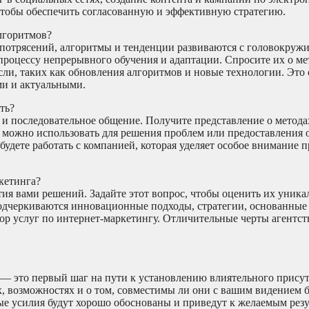
чтобы обеспечить согласованную и эффективную стратегию.
алгоритмов?
потрясений, алгоритмы и тенденции развиваются с головокруж
процессу непрерывного обучения и адаптации. Спросите их о ме
сли, таких как обновления алгоритмов и новые технологии. Это 
ми и актуальными.
ть?
и последовательное общение. Получите представление о метода
е можно использовать для решения проблем или предоставления о
будете работать с компанией, которая уделяет особое внимание 
кетинга?
тия вами решений. Задайте этот вопрос, чтобы оценить их уник
подчеркиваются инновационные подходы, стратегии, основанные
р услуг по интернет-маркетингу. Отличительные черты агентс
— это первый шаг на пути к установлению влиятельного присут
 возможностях и о том, совместимы ли они с вашим видением б
е усилия будут хорошо обоснованы и приведут к желаемым резу