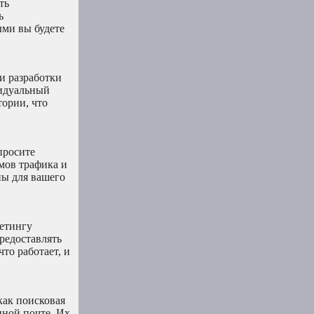
ть
ь
ыми вы будете
и разработки
видуальный
тории, что
просите
мов трафика и
ны для вашего
кетингу
редоставлять
то работает, и
как поисковая
нной почте. Их