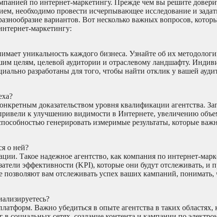
омпанией по интернет-маркетингу. Прежде чем вы решите довери
ем, необходимо провести исчерпывающее исследование и задат
разнообразие вариантов. Вот несколько важных вопросов, котор
интернет-маркетингу:
мает уникальность каждого бизнеса. Узнайте об их методологи
ашим целям, целевой аудитории и отраслевому ландшафту. Инди
циально разработаны для того, чтобы найти отклик у вашей ауди
еха?
онкретным доказательством уровня квалификации агентства. За
привели к улучшению видимости в Интернете, увеличению объе
пособностью генерировать измеримые результаты, которые важ
я о ней?
ции. Такое надежное агентство, как компания по интернет-мар
затели эффективности (KPI), которые они будут отслеживать, и п
 позволяют вам отслеживать успех ваших кампаний, понимать, ч
иализируетесь?
атформ. Важно убедиться в опыте агентства в таких областях, 
г в социальных сетях, создание контента и кампании по электро