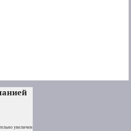
мпанией
тельно увеличен