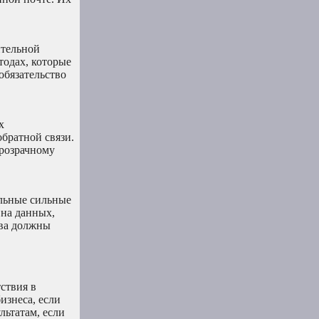
ительной
тодах, которые
обязательство
х
братной связи.
прозрачному
альные сильные
 на данных,
тва должны
ствия в
изнеса, если
льтатам, если