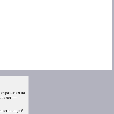
 отразиться на
или лет —
шинство людей