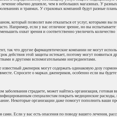
а лечение обычно дешевле, чем в небольших магазинах. У разных
олеваниях и травмах. У страховых компаний будут разные план
ном, который позволит вам отказаться от услуг, которыми вы п
часто. Например, если у вас отличное зрение, но вы испытываете
уменьшить охват зрения и соответственно увеличить количество
ент, так что другие фармацевтические компании не могут исполь
срок действия этой защиты истекает, поэтому могут появиться д
ствами и другими вспомогательными ингредиентами.
е известный дженерик могут содержать одинаковую дозу гормон
вместе. Спросите о марках дженериков, особенно если вы будете
ом заболевания страдаете, может найтись организация, готовая 
алифицированным специалистам покрыть медицинские расходы,
вание. Некоторые организации даже помогут пополнить ваши пр
я сами. Если у вас есть опасения по поводу вашего лечения, расс