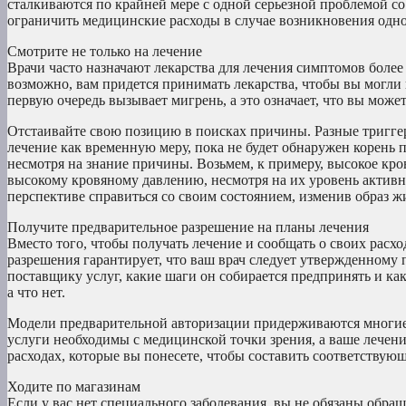
сталкиваются по крайней мере с одной серьезной проблемой со 
ограничить медицинские расходы в случае возникновения одной 
Смотрите не только на лечение
Врачи часто назначают лекарства для лечения симптомов более
возможно, вам придется принимать лекарства, чтобы вы могли 
первую очередь вызывает мигрень, а это означает, что вы може
Отстаивайте свою позицию в поисках причины. Разные тригге
лечение как временную меру, пока не будет обнаружен корень
несмотря на знание причины. Возьмем, к примеру, высокое кр
высокому кровяному давлению, несмотря на их уровень активн
перспективе справиться со своим состоянием, изменив образ ж
Получите предварительное разрешение на планы лечения
Вместо того, чтобы получать лечение и сообщать о своих расх
разрешения гарантирует, что ваш врач следует утвержденному
поставщику услуг, какие шаги он собирается предпринять и ка
а что нет.
Модели предварительной авторизации придерживаются многие 
услуги необходимы с медицинской точки зрения, а ваше лечен
расходах, которые вы понесете, чтобы составить соответствую
Ходите по магазинам
Если у вас нет специального заболевания, вы не обязаны обра