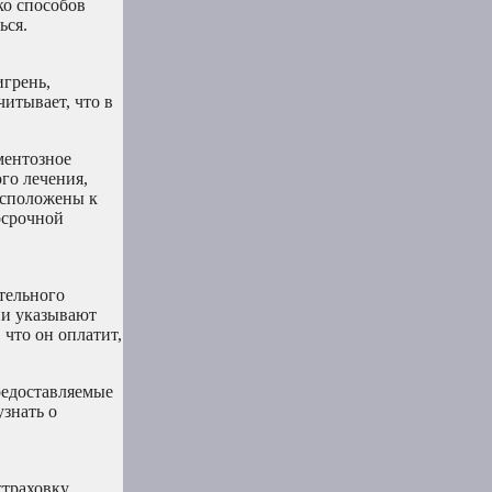
ко способов
ься.
игрень,
итывает, что в
ментозное
го лечения,
асположены к
осрочной
тельного
ни указывают
 что он оплатит,
редоставляемые
знать о
траховку,