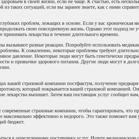
здоровьем в своей жизни, если не чаще. К счастью, есть несколь
из таких ситуаций, если вы заранее знаете, как с ними справит
 глубоких проблем, лежащих в основе. Если у вас хроническая м
продолжать свою повседневную жизнь. Однако этот подход не уч
те принимать лекарства в течение длительного времени.
ры вызывают разные реакции. Попробуйте использовать медика
 проблемы. К сожалению, некоторые проблемы требуют длительно
овяное давление. Некоторые люди могут быть генетически предр
ости и привычки здорового питания. Другие люди могут в долг
изни.
одах вашей страховой компании постфактум, получение предвари
 протоколу, который покрывается вашей страховой компанией. О
кие лекарства выпишет. Затем ваш поставщик услуг сообщит вам,
современные страховые компании, чтобы гарантировать, что п
ие максимально эффективно и недорого. Это также поможет вам у
щий бюджет.
щаться к определенному поставщику услуг. Ищите медицинскую с