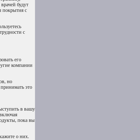
 врачей будут
ы покрытия с
ользуетесь
 трудности с
зовать его
ругие компании
ов, но
 принимать это
выступить в вашу
 включая
одукты, пока вы
кажите о них.