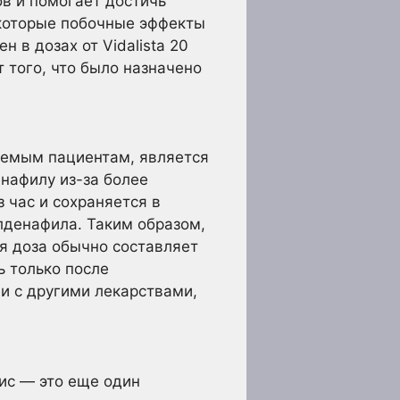
ов и помогает достичь
екоторые побочные эффекты
 в дозах от Vidalista 20
т того, что было назначено
аемым пациентам, является
енафилу из-за более
 час и сохраняется в
лденафила. Таким образом,
ая доза обычно составляет
ь только после
и с другими лекарствами,
ис — это еще один