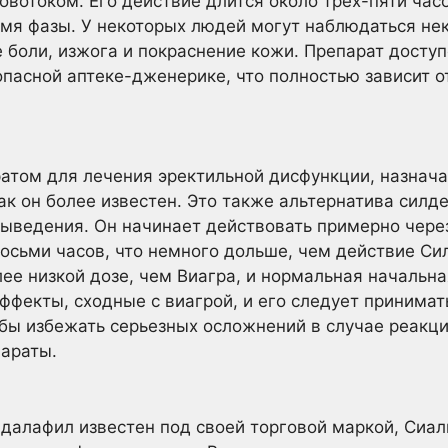
овотоком. Его действие длится около трех-пяти час
емя фазы. У некоторых людей могут наблюдаться н
 боли, изжога и покраснение кожи. Препарат доступен
опасной аптеке-дженерике, что полностью зависит о
атом для лечения эректильной дисфункции, назнач
ак он более известен. Это также альтернатива силд
ыведения. Он начинает действовать примерно через
восьми часов, что немного дольше, чем действие Си
лее низкой дозе, чем Виагра, и нормальная начальн
ффекты, сходные с виагрой, и его следует принимат
обы избежать серьезных осложнений в случае реакци
параты.
далафил известен под своей торговой маркой, Сиал