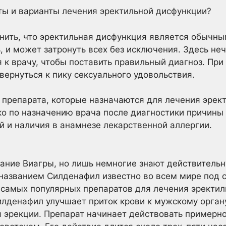
ты и варианты лечения эректильной дисфункции?
ить, что эректильная дисфункция является обычны
 и может затронуть всех без исключения. Здесь неч
я к врачу, чтобы поставить правильный диагноз. Пр
вернуться к пику сексуального удовольствия.
 препарата, которые назначаются для лечения эрек
ко по назначению врача после диагностики причины
 и наличия в анамнезе лекарственной аллергии.
ние Виагры, но лишь немногие знают действительну
названием Силденафил известно во всем мире под 
з самых популярных препаратов для лечения эректи
денафил улучшает приток крови к мужскому органу
эрекции. Препарат начинает действовать примерно