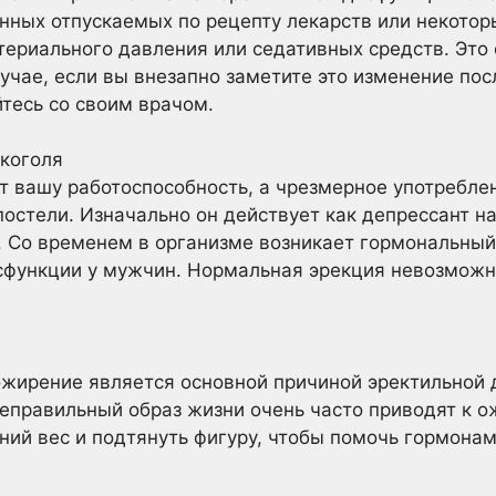
нных отпускаемых по рецепту лекарств или некотор
ртериального давления или седативных средств. Это
лучае, если вы внезапно заметите это изменение по
йтесь со своим врачом.
лкоголя
т вашу работоспособность, а чрезмерное употребл
постели. Изначально он действует как депрессант н
. Со временем в организме возникает гормональный
исфункции у мужчин. Нормальная эрекция невозмож
ожирение является основной причиной эректильной 
еправильный образ жизни очень часто приводят к о
ний вес и подтянуть фигуру, чтобы помочь гормона