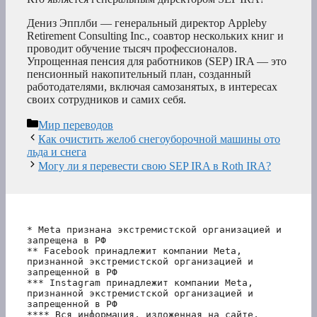
Дениз Эпплби — генеральный директор Appleby
Retirement Consulting Inc., соавтор нескольких книг и
проводит обучение тысяч профессионалов.
Упрощенная пенсия для работников (SEP) IRA — это
пенсионный накопительный план, созданный
работодателями, включая самозанятых, в интересах
своих сотрудников и самих себя.
Рубрики
Мир переводов
Как очистить желоб снегоуборочной машины ото
льда и снега
Могу ли я перевести свою SEP IRA в Roth IRA?
* Meta признана экстремистской организацией и 
запрещена в РФ
** Facebook принадлежит компании Meta, 
признанной экстремистской организацией и 
запрещенной в РФ
*** Instagram принадлежит компании Meta, 
признанной экстремистской организацией и 
запрещенной в РФ 
**** Вся информация, изложенная на сайте, 