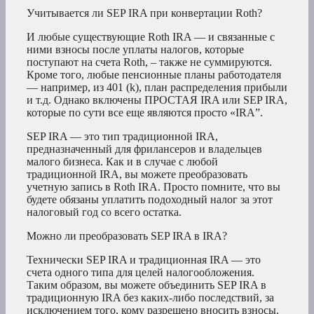
Учитывается ли SEP IRA при конвертации Roth?
И любые существующие Roth IRA — и связанные с
ними взносы после уплаты налогов, которые
поступают на счета Roth, – также не суммируются.
Кроме того, любые пенсионные планы работодателя
— например, из 401 (k), план распределения прибыли
и т.д. Однако включены ПРОСТАЯ IRA или SEP IRA,
которые по сути все еще являются просто «IRA”.
SEP IRA — это тип традиционной IRA,
предназначенный для фрилансеров и владельцев
малого бизнеса. Как и в случае с любой
традиционной IRA, вы можете преобразовать
учетную запись в Roth IRA. Просто помните, что вы
будете обязаны уплатить подоходный налог за этот
налоговый год со всего остатка.
Можно ли преобразовать SEP IRA в IRA?
Технически SEP IRA и традиционная IRA — это
счета одного типа для целей налогообложения.
Таким образом, вы можете объединить SEP IRA в
традиционную IRA без каких-либо последствий, за
исключением того, кому разрешено вносить взносы.