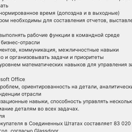
ать
енормированное время (допоздна и в выходные)
ром необходимы для составления отчетов, выставле
выполнять рабочие функции в командной среде
 бизнес-отрасли
иентов, коммуникация, межличностные навыки
о и организовывать задачи и приоритеты
уровнем математических навыков для управления за
oft Office
облем, ориентированность на детали, аналитическ
нденции отрасли
изационные навыки, способность управлять несколь
ание деталям во всех задачах.
ля
купателя в Соединенных Штатах составляет 83 020
год, согласно Glassdoor.