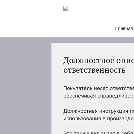
Перейти
к
содержимому
Главная
Должностное опис
ответственность
Покупатель несет ответств
обеспечивая справедливое
Должностная инструкция по
использования в производс
Это также включает в себя