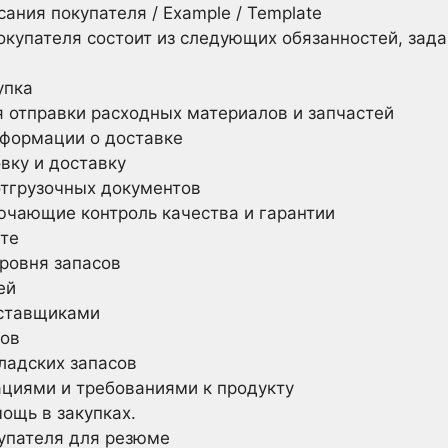
ания покупателя / Example / Template
купателя состоит из следующих обязанностей, зада
упка
 отправки расходных материалов и запчастей
нформации о доставке
вку и доставку
отгрузочных документов
ючающие контроль качества и гарантии
сте
ровня запасов
ей
оставщиками
ков
кладских запасов
ациями и требованиями к продукту
ощь в закупках.
упателя для резюме