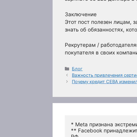
Заключение
Этот пост полезен лицам, з
знать об обязанностях, ко
Рекрутерам / работодател
покупателя в своих компан
Рубрики
Блог
Важность привлечения серт
Почему кредит CEBA изменил
* Meta признана экстрем
** Facebook принадлежит
РФ