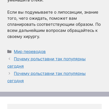
Если вы подумываете о липосакции, знание
того, чего ожидать, поможет вам
спланировать соответствующим образом. По
всем дальнейшим вопросам обращайтесь к
своему хирургу.
Рубрики
Мир переводов
Почему рольставни так популярны
сегодня
Почему рольставни так популярны
сегодня