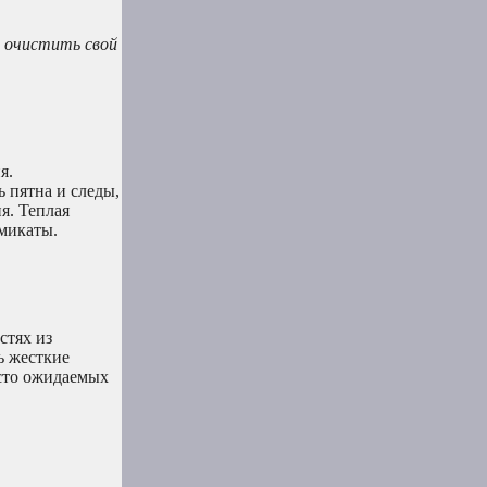
 очистить свой
я.
 пятна и следы,
я. Теплая
имикаты.
стях из
ь жесткие
есто ожидаемых