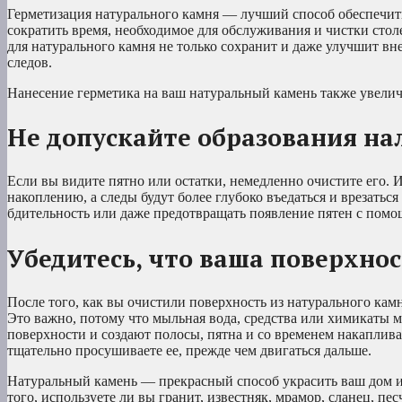
Герметизация натурального камня — лучший способ обеспечить
сократить время, необходимое для обслуживания и чистки сто
для натурального камня не только сохранит и даже улучшит в
следов.
Нанесение герметика на ваш натуральный камень также увелич
Не допускайте образования на
Если вы видите пятно или остатки, немедленно очистите его. 
накоплению, а следы будут более глубоко въедаться и врезать
бдительность или даже предотвращать появление пятен с помо
Убедитесь, что ваша поверхнос
После того, как вы очистили поверхность из натурального ка
Это важно, потому что мыльная вода, средства или химикаты м
поверхности и создают полосы, пятна и со временем накаплива
тщательно просушиваете ее, прежде чем двигаться дальше.
Натуральный камень — прекрасный способ украсить ваш дом и
того, используете ли вы гранит, известняк, мрамор, сланец, пе