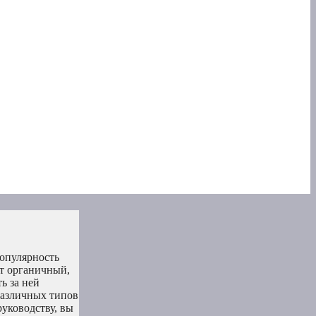
популярность
ет органичный,
ь за ней
различных типов
руководству, вы