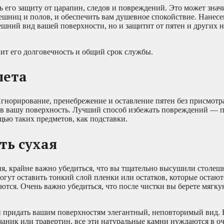
 его защиту от царапин, следов и повреждений. Это может знач
лешниц и полов, и обеспечить вам душевное спокойствие. Нанесе
нешний вид вашей поверхности, но и защитит от пятен и других 
ит его долговечность и общий срок службы.
лета
Игнорирование, пренебрежение и оставление пятен без присмотр
ся в вашу поверхность. Лучший способ избежать повреждений — 
щью таких предметов, как подставки.
ть сухая
мня, крайне важно убедиться, что вы тщательно высушили столе
огут оставить тонкий слой пленки или остатков, которые остают
ются. Очень важно убедиться, что после чистки вы берете мягку
 придать вашим поверхностям элегантный, неповторимый вид. 
счаник или травертин, все эти натуральные камни нуждаются в оч