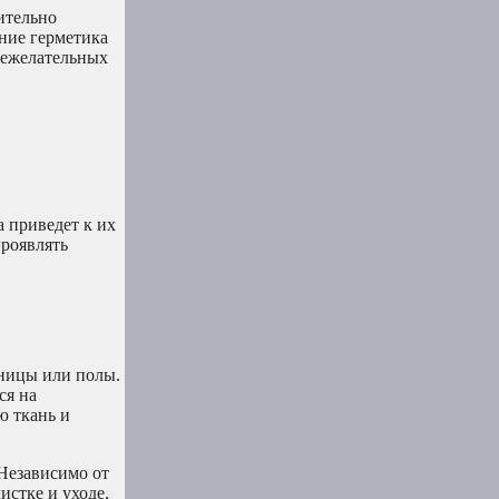
ительно
ние герметика
нежелательных
а приведет к их
проявлять
шницы или полы.
ся на
ю ткань и
Независимо от
истке и уходе,