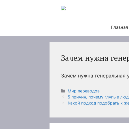
Перейти
к
содержимому
Главная
Зачем нужна гене
Зачем нужна генеральная 
Рубрики
Мир переводов
5 причин, почему глупые лю
Какой подход подобрать к же